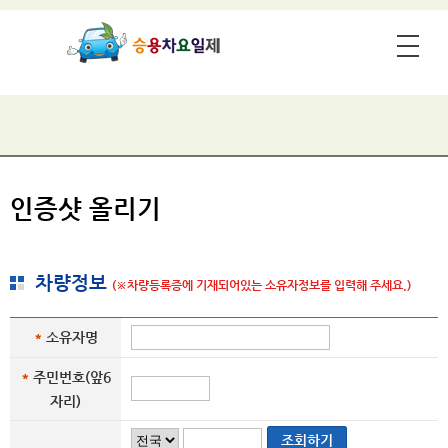
인증샷 올리기
차량정보
(※차량등록증에 기재되어있는 소유자정보를 입력해 주세요.)
차
*
소유자명
량
*
주민번호(앞6
정
자리)
보
조회하기